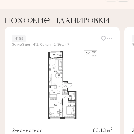
Похожие планировки
№ 89
Жилой дом №1, Секция 2, Этаж 7
Ж
2
2-комнатная
63.13 м