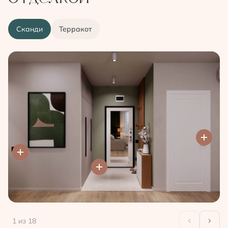
Сканди
Терракот
1
из 18