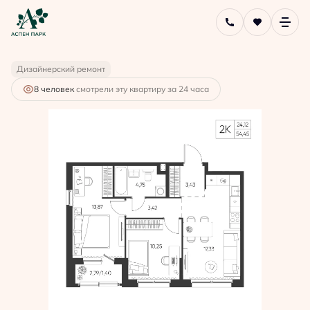
2
2-комнатная
54.45 м
8 786 972 руб.
Ипотека
от 23 635 руб.
Дизайнерский ремонт
8 человек
смотрели эту квартиру за 24 часа