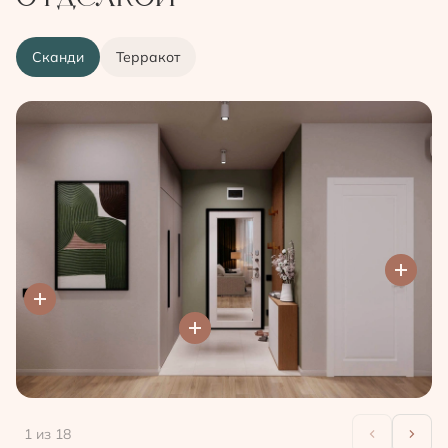
Сканди
Терракот
1
из 18