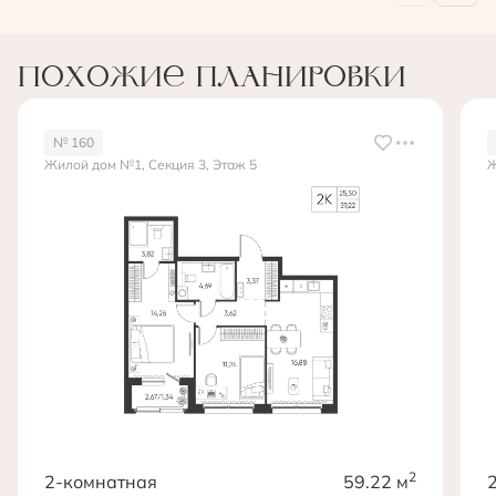
Похожие планировки
№ 160
Жилой дом №1, Секция 3, Этаж 5
Ж
2
2-комнатная
59.22 м