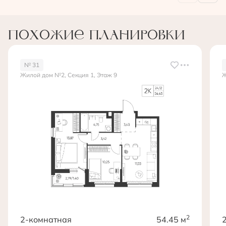
Похожие планировки
№ 31
Жилой дом №2, Секция 1, Этаж 9
Ж
2
2-комнатная
54.45 м