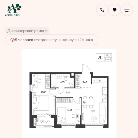
2
2-комнатная
54.45 м
8 746 747 руб.
Ипотека
от 23 527 руб.
Дизайнерский ремонт
9 человек
смотрели эту квартиру за 24 часа