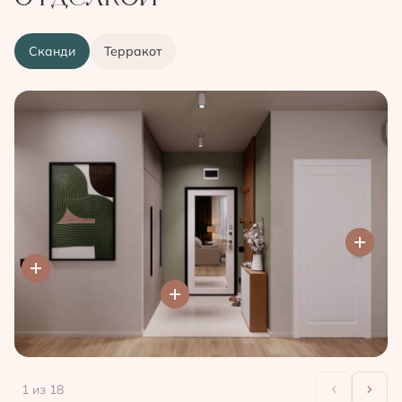
Сканди
Терракот
1
из 18