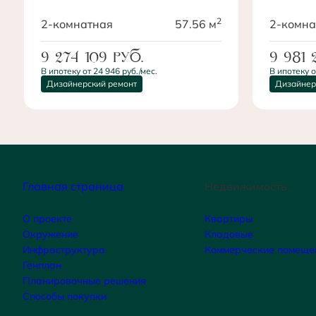
2
2-комнатная
57.56 м
2-комна
9 274 109
руб.
9 981
В ипотеку от 24 946 руб./мес.
В ипотеку о
Дизайнерский ремонт
Дизайнер
Главная страница
Недвижимость
О проекте
Квартиры
Окружение
Кладовые
Инфраструктура
Коммерческие помеще
Генплан
Планировочные решения
Способы покупки