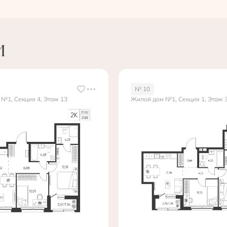
и
№ 10
№1, Секция 4, Этаж 13
Жилой дом №1, Секция 1, Этаж 