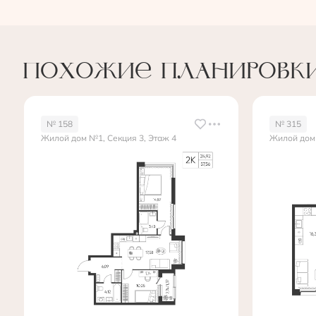
Похожие планировк
№ 158
№ 315
Жилой дом №1, Секция 3, Этаж 4
Жилой дом 