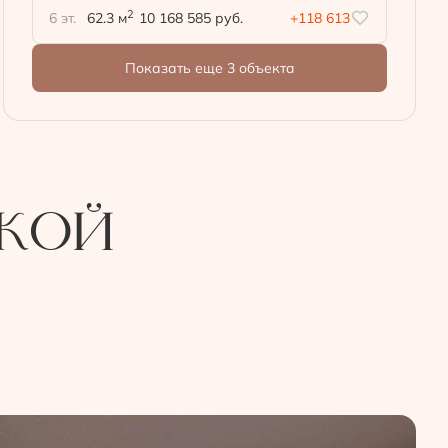
2
6 эт.
62.3 м
10 168 585 руб.
+118 613
Показать еще 3 объектa
ской