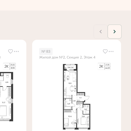
№ 83
3
Жилой дом №2, Секция 2, Этаж 4