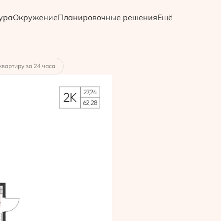
ура
Окружение
Планировочные решения
Ещё
ека
от 27 033 руб.
квартиру за 24 часа