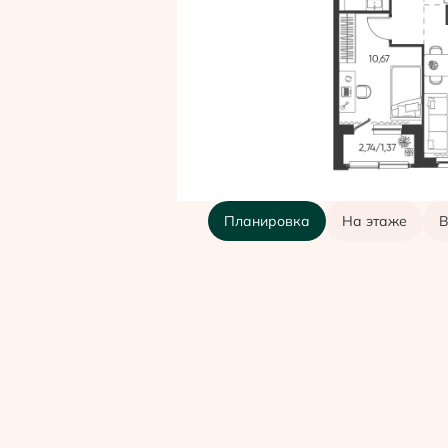
Планировка
На этаже
В