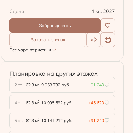
Сдача
4 кв. 2027
Забронировать
Заказать звонок
Все характеристики
Планировка на других этажах
2
2 эт.
62.3 м
9 958 732 руб.
-91 240
2
4 эт.
62.3 м
10 095 592 руб.
+45 620
2
5 эт.
62.3 м
10 141 212 руб.
+91 240