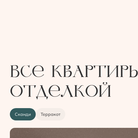
Все квартир
отделкой
Сканди
Терракот