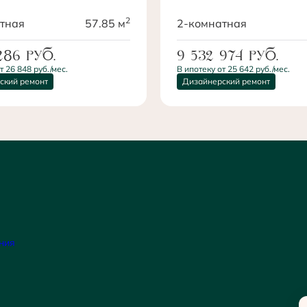
2
тная
57.85 м
2-комнатная
 286
руб.
9 532 974
руб.
т 26 848 руб./мес.
В ипотеку от 25 642 руб./мес.
ский ремонт
Дизайнерский ремонт
ния