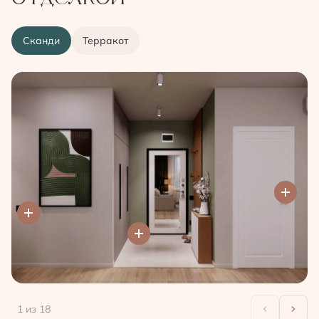
Сканди
Терракот
1
из 18