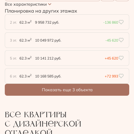
Все характеристики
Планировка на других этажах
2
2 эт.
62.3 м
9 958 732 руб.
-136 860
2
3 эт.
62.3 м
10 049 972 руб.
-45 620
2
5 эт.
62.3 м
10 141 212 руб.
+45 620
2
6 эт.
62.3 м
10 168 585 руб.
+72 993
Показать еще 3 объектa
Все квартиры
с дизайнерской
отделкой