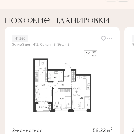
Похожие планировки
№ 160
Жилой дом №1, Секция 3, Этаж 5
Ж
2
2-комнатная
59.22 м